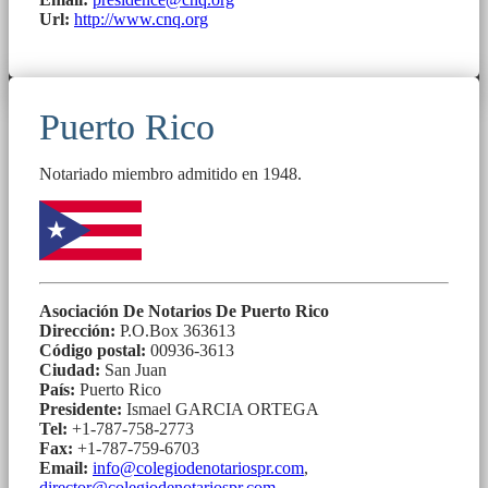
Url:
http://www.cnq.org
Puerto Rico
Notariado miembro admitido en 1948.
Asociación De Notarios De Puerto Rico
Dirección:
P.O.Box 363613
Código postal:
00936-3613
Ciudad:
San Juan
País:
Puerto Rico
Presidente:
Ismael GARCIA ORTEGA
Tel:
+1-787-758-2773
Fax:
+1-787-759-6703
Email:
info@colegiodenotariospr.com
,
director@colegiodenotariospr.com