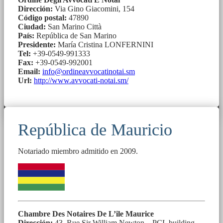
Dirección:
Via Gino Giacomini, 154
Código postal:
47890
Ciudad:
San Marino Città
País:
República de San Marino
Presidente:
María Cristina LONFERNINI
Tel:
+39-0549-991333
Fax:
+39-0549-992001
Email:
info@ordineavvocatinotai.sm
Url:
http://www.avvocati-notai.sm/
República de Mauricio
Notariado miembro admitido en 2009.
Chambre Des Notaires De L’ile Maurice
Dirección:
43, Rue Sir William Newton – PCL building