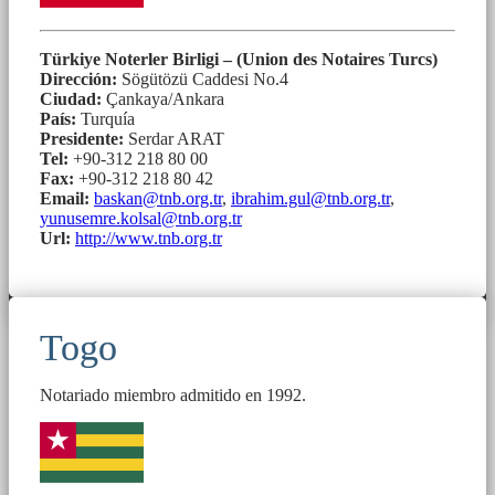
Türkiye Noterler Birligi – (Union des Notaires Turcs)
Dirección:
Sögütözü Caddesi No.4
Ciudad:
Çankaya/Ankara
País:
Turquía
Presidente:
Serdar ARAT
Tel:
+90-312 218 80 00
Fax:
+90-312 218 80 42
Email:
baskan@tnb.org.tr
,
ibrahim.gul@tnb.org.tr
,
yunusemre.kolsal@tnb.org.tr
Url:
http://www.tnb.org.tr
Togo
Notariado miembro admitido en 1992.