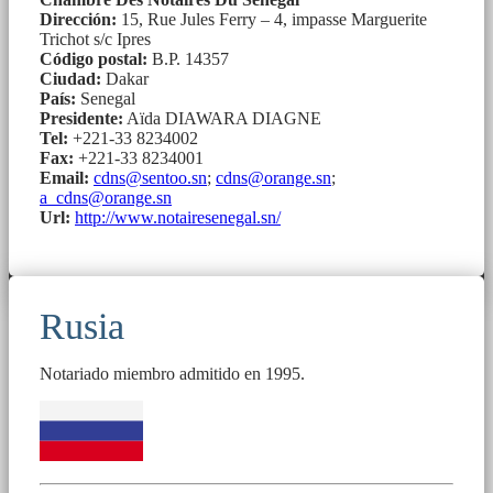
Dirección:
15, Rue Jules Ferry – 4, impasse Marguerite
Trichot s/c Ipres
Código postal:
B.P. 14357
Ciudad:
Dakar
País:
Senegal
Presidente:
Aïda DIAWARA DIAGNE
Tel:
+221-33 8234002
Fax:
+221-33 8234001
Email:
cdns@sentoo.sn
;
cdns@orange.sn
;
a_cdns@orange.sn
Url:
http://www.notairesenegal.sn/
Rusia
Notariado miembro admitido en 1995.