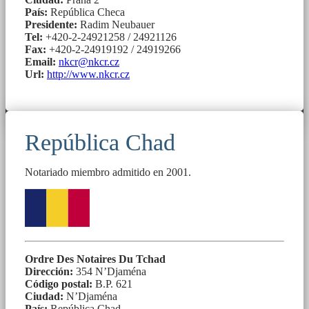
País:
República Checa
Presidente:
Radim Neubauer
Tel:
+420-2-24921258 / 24921126
Fax:
+420-2-24919192 / 24919266
Email:
nkcr@nkcr.cz
Url:
http://www.nkcr.cz
República Chad
Notariado miembro admitido en 2001.
Ordre Des Notaires Du Tchad
Dirección:
354 N’Djaména
Código postal:
B.P. 621
Ciudad:
N’Djaména
País:
República Chad