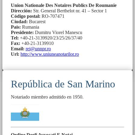
Union Nationale Des Notaires Publics De Roumanie
Dirección:
Str. General Berthelot nr. 41 – Sector 1
Código postal:
RO-707471
Ciudad:
Bucarest
País:
Rumania
Presidente:
Dumitru Viorel Manescu
Tel:
+40-21-3139920/23/25/26/37/40
Fax:
+40-21-3139910
Email:
rei@unnpr.ro
Url:
http://www.uniuneanotarilor.ro
República de San Marino
Notariado miembro admitido en 1950.
Ordine Degli Avvocati E Notai