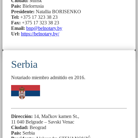
Ciudad:
Minsk
País:
Bielorrusia
Presidente:
Natallia BORISENKO
Tel:
+375 17 323 38 23
Fax:
+375 17 323 38 23
Email:
bnp@belnotary.by
Url:
https://belnotary.by/
Serbia
Notariado miembro admitido en 2016.
Dirección:
14, Mačkov kamen St.,
11 040 Belgrade – Savski Venac
Ciudad:
Beograd
País:
Serbia