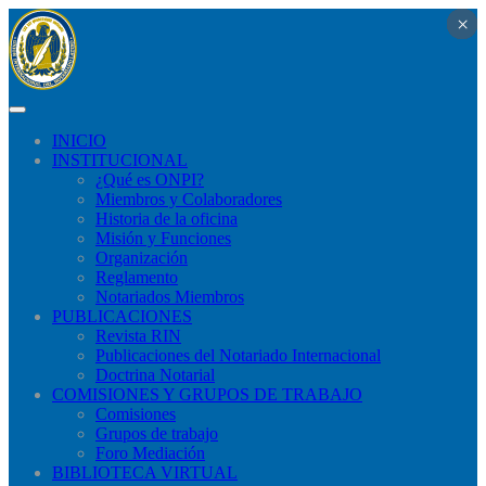
×
×
×
×
×
×
×
×
×
×
×
×
×
×
×
×
×
×
×
×
×
×
×
×
×
×
×
×
×
×
×
×
×
×
×
×
×
×
×
×
×
×
×
×
×
×
×
×
×
×
×
×
×
×
×
×
×
×
×
×
×
×
×
×
×
×
×
×
×
×
×
×
×
×
×
×
×
×
×
×
×
×
×
×
×
×
×
×
×
×
×
×
INICIO
INSTITUCIONAL
¿Qué​ es ONPI?
Miembros y Colaboradores
Historia de la oficina
Misión y Funciones
Organización
Reglamento
Notariados Miembros
PUBLICACIONES
Revista RIN
Publicaciones del Notariado Internacional
Doctrina Notarial
COMISIONES Y GRUPOS DE TRABAJO
Comisiones
Grupos de trabajo
Foro Mediación
BIBLIOTECA VIRTUAL