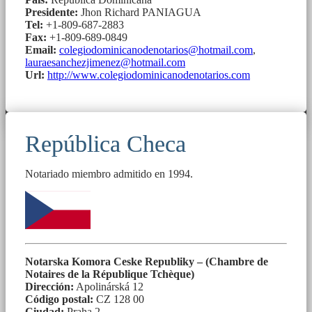
Presidente:
Jhon Richard PANIAGUA
Tel:
+1-809-687-2883
Fax:
+1-809-689-0849
Email:
colegiodominicanodenotarios@hotmail.com
,
lauraesanchezjimenez@hotmail.com
Url:
http://www.colegiodominicanodenotarios.com
República Checa
Notariado miembro admitido en 1994.
Notarska Komora Ceske Republiky – (Chambre de
Notaires de la République Tchèque)
Dirección:
Apolinárská 12
Código postal:
CZ 128 00
Ciudad:
Praha 2