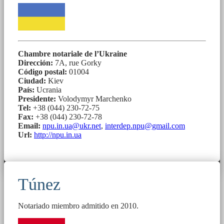
Chambre notariale de l’Ukraine
Dirección:
7А, rue Gorky
Código postal:
01004
Ciudad:
Kiev
País:
Ucrania
Presidente:
Volodymyr Marchenko
Tel:
+38 (044) 230-72-75
Fax:
+38 (044) 230-72-78
Email:
npu.in.ua@ukr.net
,
interdep.npu@gmail.com
Url:
http://npu.in.ua
Túnez
Notariado miembro admitido en 2010.