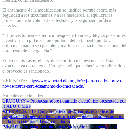
libertad, como un secuestro.
El argumento de la modificación se justifica porque aporta más
seguridad a los documentos y a los herederos, al equilibrar la
protección de la voluntad del testador y la seguridad jurídica
colectiva.
“El proyecto tiende a reducir riesgos de fraudes y litigios posteriores,
incentivar la regularización oportuna del testamento por la vía
ordinaria, cuando sea posible, y reafirmar el carácter excepcional del
testamento de emergencia.”
En todos los casos, el juez debe confirmar el testamento. Esta
exigencia ya consta en el Código Civil, que deberá ser modificado si
el proyecto es sancionado.
VER NOTA:
https://www.notariado.org.br/ccj-do-senado-aprova-
novas-regras-para-testamento-de-emergencia/
Artículos relacionados
URUGUAY – Propuesta sobre notariado electrónico presentada por
la AEU al MEF
ALEMANIA – La Cámara Federal de Notarios: el análisis de
riesgos del Gobierno federal confirma el papel clave de los notarios
en la lucha contra el lavado de dinero
BRASIL – Proyecto permite tomar declaraciones de testigos en