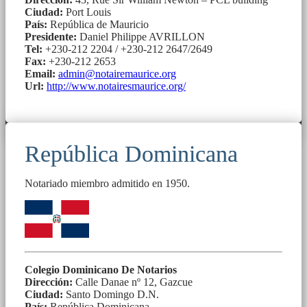
Ciudad:
Port Louis
País:
República de Mauricio
Presidente:
Daniel Philippe AVRILLON
Tel:
+230-212 2204 / +230-212 2647/2649
Fax:
+230-212 2653
Email:
admin@notairemaurice.org
Url:
http://www.notairesmaurice.org/
República Dominicana
Notariado miembro admitido en 1950.
Colegio Dominicano De Notarios
Dirección:
Calle Danae nº 12, Gazcue
Ciudad:
Santo Domingo D.N.
País:
República Dominicana