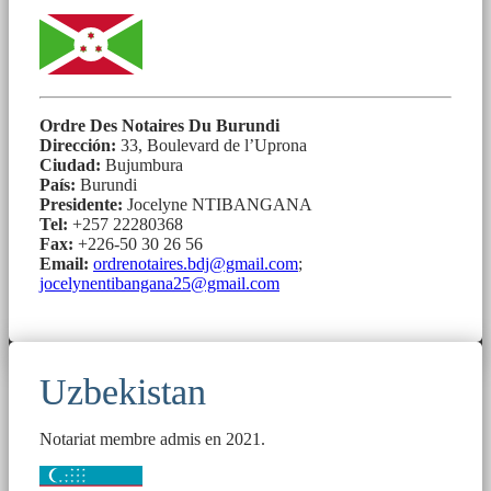
Ordre Des Notaires Du Burundi
Dirección:
33, Boulevard de l’Uprona
Ciudad:
Bujumbura
País:
Burundi
Presidente:
Jocelyne NTIBANGANA
Tel:
+257 22280368
Fax:
+226-50 30 26 56
Email:
ordrenotaires.bdj@gmail.com
;
jocelynentibangana25@gmail.com
Uzbekistan
Notariat membre admis en 2021.