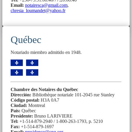
Email:
notairesca@gmail.com
,
chresia_loumandet@yahoo.fr
Québec
Notariado miembro admitido en 1948.
Chambre des Notaires du Québec
Dirección:
Bibliothèque notariale 101-2045 rue Stanley
Código postal:
H3A 0A7
Ciudad:
Montreal
País:
Québec
Presidente:
Bruno LARIVIERE
Tel:
+1-514-879-2940 / 1-800-263-1793, p. 5210
Fax:
+1-514-879-1697
Email:
presidence@cnq.org