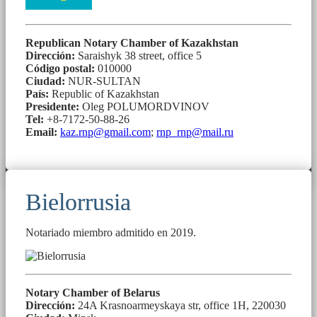
Republican Notary Chamber of Kazakhstan
Dirección:
Saraishyk 38 street, office 5
Código postal:
010000
Ciudad:
NUR-SULTAN
País:
Republic of Kazakhstan
Presidente:
Oleg POLUMORDVINOV
Tel:
+8-7172-50-88-26
Email:
kaz.rnp@gmail.com
;
rnp_rnp@mail.ru
Bielorrusia
Notariado miembro admitido en 2019.
Notary Chamber of Belarus
Dirección:
24A Krasnoarmeyskaya str, office 1H, 220030