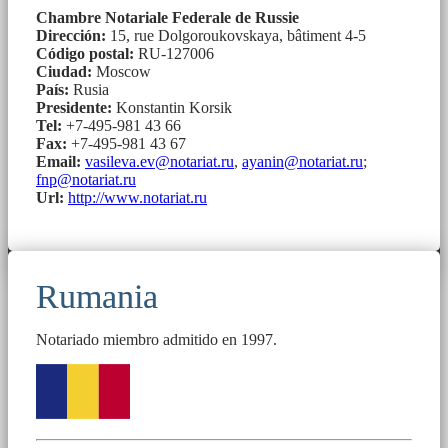
Chambre Notariale Federale de Russie
Dirección:
15, rue Dolgoroukovskaya, bâtiment 4-5
Código postal:
RU-127006
Ciudad:
Moscow
País:
Rusia
Presidente:
Konstantin Korsik
Tel:
+7-495-981 43 66
Fax:
+7-495-981 43 67
Email:
vasileva.ev@notariat.ru
,
ayanin@notariat.ru
;
fnp@notariat.ru
Url:
http://www.notariat.ru
Rumania
Notariado miembro admitido en 1997.