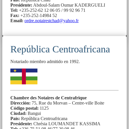
Presidente:
Abdoul-Salam Oumar KADERGUELI
Tel:
+235-252-62 12 06 05 / 99 92 96 71
Fax:
+235-252-14984 52
Email:
ordre.notairestchad@yahoo.fr
República Centroafricana
Notariado miembro admitido en 1992.
Chambre des Notaires de Centrafrique
Dirección:
75, Rue du Morvan – Centre-ville Boite
Código postal:
1125
Ciudad:
Bangui
País:
República Centroafricana
Presidente:
Chrésia LOUMANDET KASSIMA
Tel:
+236-75.51.08.46/77.20.08.46