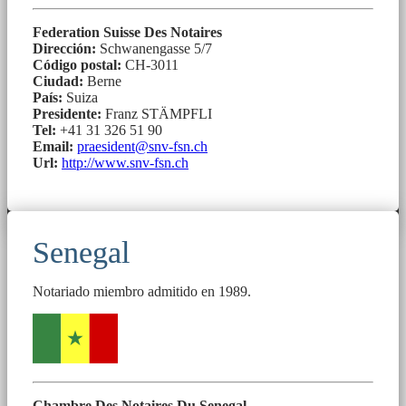
Federation Suisse Des Notaires
Dirección:
Schwanengasse 5/7
Código postal:
CH-3011
Ciudad:
Berne
País:
Suiza
Presidente:
Franz STÄMPFLI
Tel:
+41 31 326 51 90
Email:
praesident@snv-fsn.ch
Url:
http://www.snv-fsn.ch
Senegal
Notariado miembro admitido en 1989.
Chambre Des Notaires Du Senegal