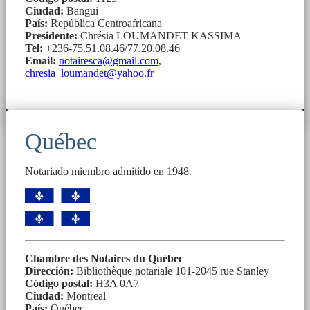
Ciudad:
Bangui
País:
República Centroafricana
Presidente:
Chrésia LOUMANDET KASSIMA
Tel:
+236-75.51.08.46/77.20.08.46
Email:
notairesca@gmail.com
,
chresia_loumandet@yahoo.fr
Québec
Notariado miembro admitido en 1948.
Chambre des Notaires du Québec
Dirección:
Bibliothèque notariale 101-2045 rue Stanley
Código postal:
H3A 0A7
Ciudad:
Montreal
País:
Québec