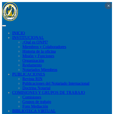
×
×
×
×
×
×
×
×
×
×
×
×
×
×
×
×
×
×
×
×
×
×
×
×
×
×
×
×
×
×
×
×
×
×
×
×
×
×
×
×
×
×
×
×
×
×
×
×
×
×
×
×
×
×
×
×
×
×
×
×
×
×
×
×
×
×
×
×
×
×
×
×
×
×
×
×
×
×
×
×
×
×
×
×
×
×
×
×
×
×
×
×
INICIO
INSTITUCIONAL
¿Qué​ es ONPI?
Miembros y Colaboradores
Historia de la oficina
Misión y Funciones
Organización
Reglamento
Notariados Miembros
PUBLICACIONES
Revista RIN
Publicaciones del Notariado Internacional
Doctrina Notarial
COMISIONES Y GRUPOS DE TRABAJO
Comisiones
Grupos de trabajo
Foro Mediación
BIBLIOTECA VIRTUAL