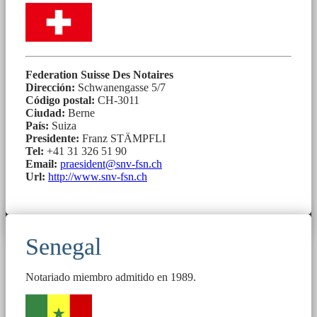
Federation Suisse Des Notaires
Dirección:
Schwanengasse 5/7
Código postal:
CH-3011
Ciudad:
Berne
País:
Suiza
Presidente:
Franz STÄMPFLI
Tel:
+41 31 326 51 90
Email:
praesident@snv-fsn.ch
Url:
http://www.snv-fsn.ch
Senegal
Notariado miembro admitido en 1989.