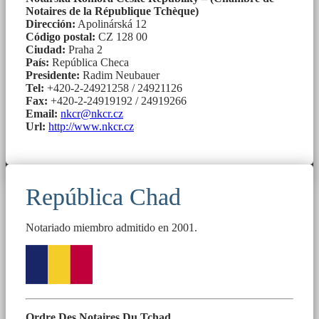
Notaires de la République Tchèque)
Dirección:
Apolinárská 12
Código postal:
CZ 128 00
Ciudad:
Praha 2
País:
República Checa
Presidente:
Radim Neubauer
Tel:
+420-2-24921258 / 24921126
Fax:
+420-2-24919192 / 24919266
Email:
nkcr@nkcr.cz
Url:
http://www.nkcr.cz
República Chad
Notariado miembro admitido en 2001.
Ordre Des Notaires Du Tchad