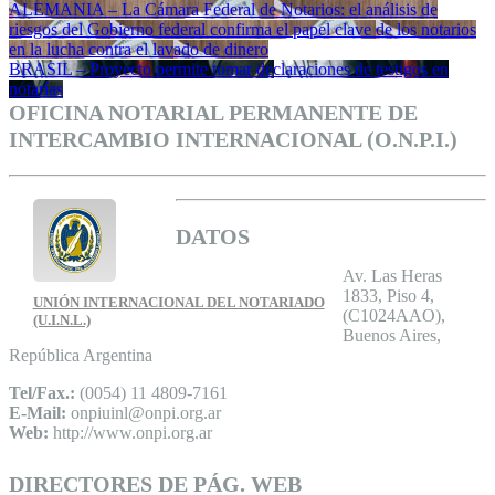
ALEMANIA – La Cámara Federal de Notarios: el análisis de
riesgos del Gobierno federal confirma el papel clave de los notarios
en la lucha contra el lavado de dinero
BRASIL – Proyecto permite tomar declaraciones de testigos en
notarías
OFICINA NOTARIAL PERMANENTE DE
INTERCAMBIO INTERNACIONAL (O.N.P.I.)
DATOS
Av. Las Heras
1833, Piso 4,
UNIÓN INTERNACIONAL DEL NOTARIADO
(C1024AAO),
(U.I.N.L.)
Buenos Aires,
República Argentina
Tel/Fax.:
(0054) 11 4809-7161
E-Mail:
onpiuinl@onpi.org.ar
Web:
http://www.onpi.org.ar
DIRECTORES DE PÁG. WEB