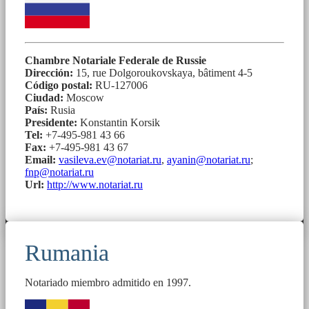
Chambre Notariale Federale de Russie
Dirección:
15, rue Dolgoroukovskaya, bâtiment 4-5
Código postal:
RU-127006
Ciudad:
Moscow
País:
Rusia
Presidente:
Konstantin Korsik
Tel:
+7-495-981 43 66
Fax:
+7-495-981 43 67
Email:
vasileva.ev@notariat.ru
,
ayanin@notariat.ru
;
fnp@notariat.ru
Url:
http://www.notariat.ru
Rumania
Notariado miembro admitido en 1997.