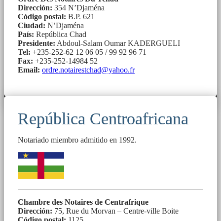
Dirección:
354 N’Djaména
Código postal:
B.P. 621
Ciudad:
N’Djaména
País:
República Chad
Presidente:
Abdoul-Salam Oumar KADERGUELI
Tel:
+235-252-62 12 06 05 / 99 92 96 71
Fax:
+235-252-14984 52
Email:
ordre.notairestchad@yahoo.fr
República Centroafricana
Notariado miembro admitido en 1992.
Chambre des Notaires de Centrafrique
Dirección:
75, Rue du Morvan – Centre-ville Boite
Código postal:
1125