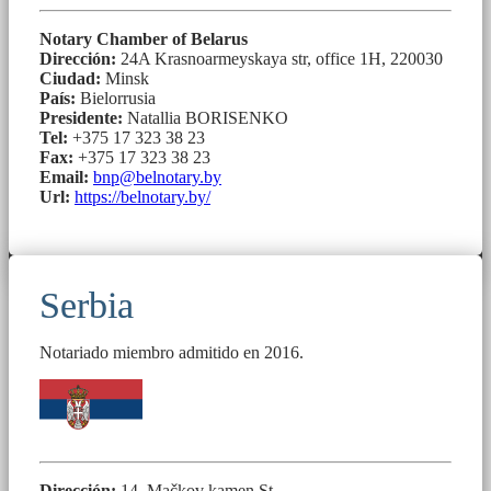
Notary Chamber of Belarus
Dirección:
24A Krasnoarmeyskaya str, office 1H, 220030
Ciudad:
Minsk
País:
Bielorrusia
Presidente:
Natallia BORISENKO
Tel:
+375 17 323 38 23
Fax:
+375 17 323 38 23
Email:
bnp@belnotary.by
Url:
https://belnotary.by/
Serbia
Notariado miembro admitido en 2016.
Dirección:
14, Mačkov kamen St.,