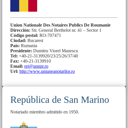
Union Nationale Des Notaires Publics De Roumanie
Dirección:
Str. General Berthelot nr. 41 – Sector 1
Código postal:
RO-707471
Ciudad:
Bucarest
País:
Rumania
Presidente:
Dumitru Viorel Manescu
Tel:
+40-21-3139920/23/25/26/37/40
Fax:
+40-21-3139910
Email:
rei@unnpr.ro
Url:
http://www.uniuneanotarilor.ro
República de San Marino
Notariado miembro admitido en 1950.