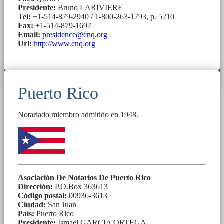
Presidente:
Bruno LARIVIERE
Tel:
+1-514-879-2940 / 1-800-263-1793, p. 5210
Fax:
+1-514-879-1697
Email:
presidence@cnq.org
Url:
http://www.cnq.org
Puerto Rico
Notariado miembro admitido en 1948.
Asociación De Notarios De Puerto Rico
Dirección:
P.O.Box 363613
Código postal:
00936-3613
Ciudad:
San Juan
País:
Puerto Rico
Presidente:
Ismael GARCIA ORTEGA