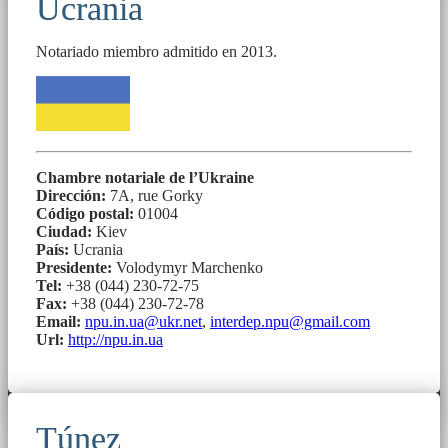
Ucrania
Notariado miembro admitido en 2013.
Chambre notariale de l’Ukraine
Dirección:
7А, rue Gorky
Código postal:
01004
Ciudad:
Kiev
País:
Ucrania
Presidente:
Volodymyr Marchenko
Tel:
+38 (044) 230-72-75
Fax:
+38 (044) 230-72-78
Email:
npu.in.ua@ukr.net
,
interdep.npu@gmail.com
Url:
http://npu.in.ua
Túnez