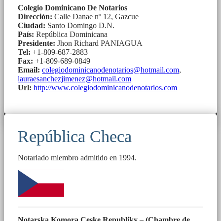
Colegio Dominicano De Notarios
Dirección:
Calle Danae nº 12, Gazcue
Ciudad:
Santo Domingo D.N.
País:
República Dominicana
Presidente:
Jhon Richard PANIAGUA
Tel:
+1-809-687-2883
Fax:
+1-809-689-0849
Email:
colegiodominicanodenotarios@hotmail.com
,
lauraesanchezjimenez@hotmail.com
Url:
http://www.colegiodominicanodenotarios.com
República Checa
Notariado miembro admitido en 1994.
Notarska Komora Ceske Republiky – (Chambre de