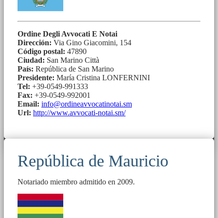
Ordine Degli Avvocati E Notai
Dirección:
Via Gino Giacomini, 154
Código postal:
47890
Ciudad:
San Marino Città
País:
República de San Marino
Presidente:
María Cristina LONFERNINI
Tel:
+39-0549-991333
Fax:
+39-0549-992001
Email:
info@ordineavvocatinotai.sm
Url:
http://www.avvocati-notai.sm/
República de Mauricio
Notariado miembro admitido en 2009.