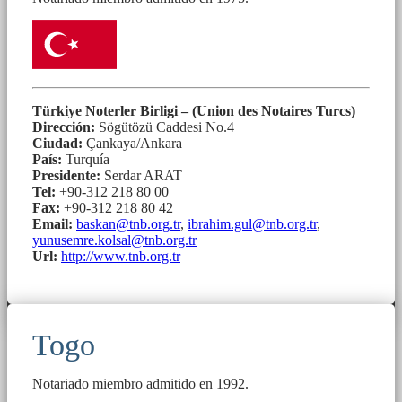
Türkiye Noterler Birligi – (Union des Notaires Turcs)
Dirección:
Sögütözü Caddesi No.4
Ciudad:
Çankaya/Ankara
País:
Turquía
Presidente:
Serdar ARAT
Tel:
+90-312 218 80 00
Fax:
+90-312 218 80 42
Email:
baskan@tnb.org.tr
,
ibrahim.gul@tnb.org.tr
,
yunusemre.kolsal@tnb.org.tr
Url:
http://www.tnb.org.tr
Togo
Notariado miembro admitido en 1992.