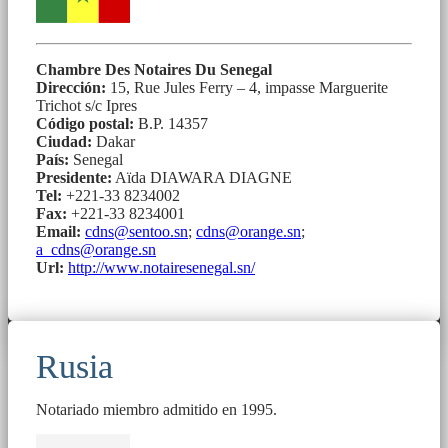
Chambre Des Notaires Du Senegal
Dirección:
15, Rue Jules Ferry – 4, impasse Marguerite
Trichot s/c Ipres
Código postal:
B.P. 14357
Ciudad:
Dakar
País:
Senegal
Presidente:
Aïda DIAWARA DIAGNE
Tel:
+221-33 8234002
Fax:
+221-33 8234001
Email:
cdns@sentoo.sn
;
cdns@orange.sn
;
a_cdns@orange.sn
Url:
http://www.notairesenegal.sn/
Rusia
Notariado miembro admitido en 1995.