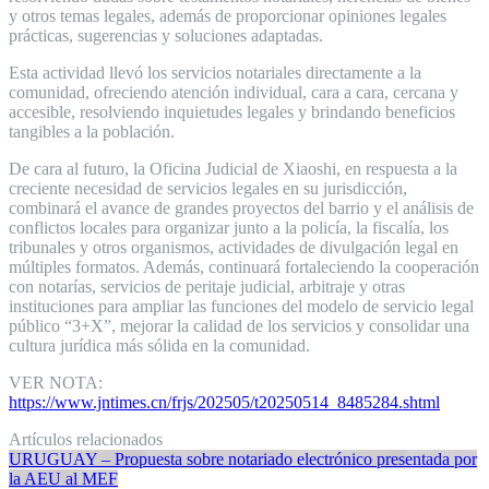
y otros temas legales, además de proporcionar opiniones legales
prácticas, sugerencias y soluciones adaptadas.
Esta actividad llevó los servicios notariales directamente a la
comunidad, ofreciendo atención individual, cara a cara, cercana y
accesible, resolviendo inquietudes legales y brindando beneficios
tangibles a la población.
De cara al futuro, la Oficina Judicial de Xiaoshi, en respuesta a la
creciente necesidad de servicios legales en su jurisdicción,
combinará el avance de grandes proyectos del barrio y el análisis de
conflictos locales para organizar junto a la policía, la fiscalía, los
tribunales y otros organismos, actividades de divulgación legal en
múltiples formatos. Además, continuará fortaleciendo la cooperación
con notarías, servicios de peritaje judicial, arbitraje y otras
instituciones para ampliar las funciones del modelo de servicio legal
público “3+X”, mejorar la calidad de los servicios y consolidar una
cultura jurídica más sólida en la comunidad.
VER NOTA:
https://www.jntimes.cn/frjs/202505/t20250514_8485284.shtml
Artículos relacionados
URUGUAY – Propuesta sobre notariado electrónico presentada por
la AEU al MEF