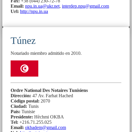
Fax:
+38 (044) 230-72-78
Email:
npu.in.ua@ukr.net
,
interdep.npu@gmail.com
Url:
http://npu.in.ua
Túnez
Notariado miembro admitido en 2010.
Ordre National Des Notaires Tunisiens
Dirección:
47 Av. Farhat Hached
Código postal:
2070
Ciudad:
Tunis
País:
Tunisie
Presidente:
Hèchmi OKBA
Tel:
+216.71.255.025
Email:
okbadem@gmail.com