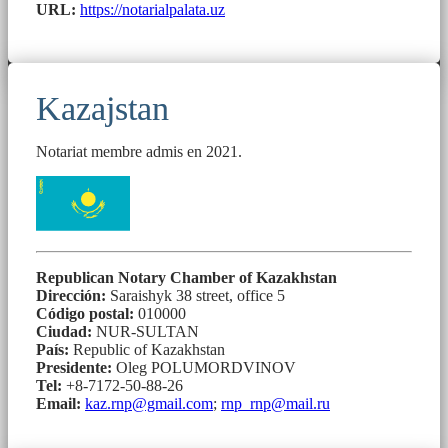
URL:
https://notarialpalata.uz
Kazajstan
Notariat membre admis en 2021.
Republican Notary Chamber of Kazakhstan
Dirección:
Saraishyk 38 street, office 5
Código postal:
010000
Ciudad:
NUR-SULTAN
País:
Republic of Kazakhstan
Presidente:
Oleg POLUMORDVINOV
Tel:
+8-7172-50-88-26
Email:
kaz.rnp@gmail.com
;
rnp_rnp@mail.ru