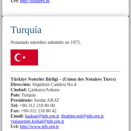
Url:
http://notaires.tn
Turquía
Notariado miembro admitido en 1975.
Türkiye Noterler Birligi – (Union des Notaires Turcs)
Dirección:
Sögütözü Caddesi No.4
Ciudad:
Çankaya/Ankara
País:
Turquía
Presidente:
Serdar ARAT
Tel:
+90-312 218 80 00
Fax:
+90-312 218 80 42
Email:
baskan@tnb.org.tr
,
ibrahim.gul@tnb.org.tr
,
yunusemre.kolsal@tnb.org.tr
Url:
http://www.tnb.org.tr