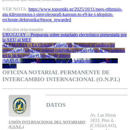
VER NOTA:
https://www.topontiki.gr/2025/10/11/nees-rithmisis-
gia-klironomous-i-simvoleografi-kanoun-to-e9-ke-i-idopiisis-
erchonte-ilektronika/#goog_rewarded
Artículos relacionados
URUGUAY – Propuesta sobre notariado electrónico presentada por
la AEU al MEF
ALEMANIA – La Cámara Federal de Notarios: el análisis de
riesgos del Gobierno federal confirma el papel clave de los notarios
en la lucha contra el lavado de dinero
BRASIL – Proyecto permite tomar declaraciones de testigos en
notarías
OFICINA NOTARIAL PERMANENTE DE
INTERCAMBIO INTERNACIONAL (O.N.P.I.)
DATOS
Av. Las Heras
1833, Piso 4,
UNIÓN INTERNACIONAL DEL NOTARIADO
(C1024AAO),
(U.I.N.L.)