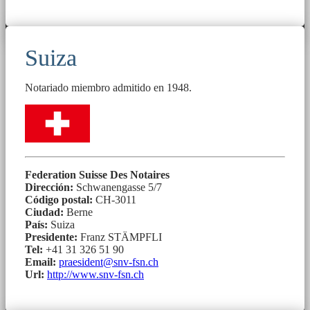
Suiza
Notariado miembro admitido en 1948.
Federation Suisse Des Notaires
Dirección:
Schwanengasse 5/7
Código postal:
CH-3011
Ciudad:
Berne
País:
Suiza
Presidente:
Franz STÄMPFLI
Tel:
+41 31 326 51 90
Email:
praesident@snv-fsn.ch
Url:
http://www.snv-fsn.ch