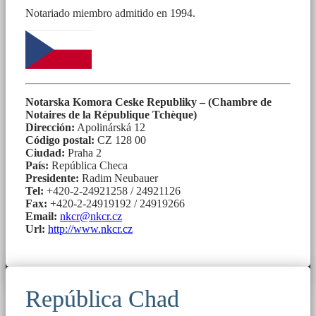
Notariado miembro admitido en 1994.
Notarska Komora Ceske Republiky – (Chambre de
Notaires de la République Tchèque)
Dirección:
Apolinárská 12
Código postal:
CZ 128 00
Ciudad:
Praha 2
País:
República Checa
Presidente:
Radim Neubauer
Tel:
+420-2-24921258 / 24921126
Fax:
+420-2-24919192 / 24919266
Email:
nkcr@nkcr.cz
Url:
http://www.nkcr.cz
República Chad