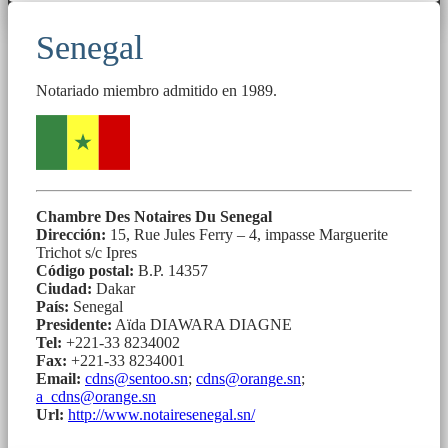
Senegal
Notariado miembro admitido en 1989.
Chambre Des Notaires Du Senegal
Dirección:
15, Rue Jules Ferry – 4, impasse Marguerite
Trichot s/c Ipres
Código postal:
B.P. 14357
Ciudad:
Dakar
País:
Senegal
Presidente:
Aïda DIAWARA DIAGNE
Tel:
+221-33 8234002
Fax:
+221-33 8234001
Email:
cdns@sentoo.sn
;
cdns@orange.sn
;
a_cdns@orange.sn
Url:
http://www.notairesenegal.sn/