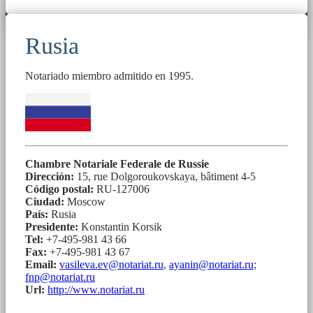
Rusia
Notariado miembro admitido en 1995.
Chambre Notariale Federale de Russie
Dirección:
15, rue Dolgoroukovskaya, bâtiment 4-5
Código postal:
RU-127006
Ciudad:
Moscow
País:
Rusia
Presidente:
Konstantin Korsik
Tel:
+7-495-981 43 66
Fax:
+7-495-981 43 67
Email:
vasileva.ev@notariat.ru
,
ayanin@notariat.ru
;
fnp@notariat.ru
Url:
http://www.notariat.ru