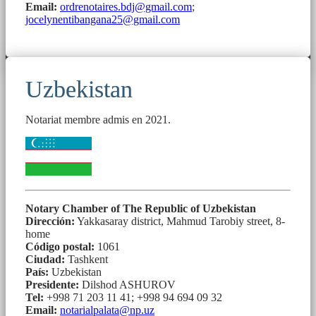
Email:
ordrenotaires.bdj@gmail.com
;
jocelynentibangana25@gmail.com
Uzbekistan
Notariat membre admis en 2021.
Notary Chamber of The Republic of Uzbekistan
Dirección:
Yakkasaray district, Mahmud Tarobiy street, 8-
home
Código postal:
1061
Ciudad:
Tashkent
País:
Uzbekistan
Presidente:
Dilshod ASHUROV
Tel:
+998 71 203 11 41; +998 94 694 09 32
Email:
notarialpalata@np.uz