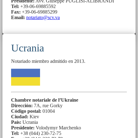
Presidente:
Avv. Giuseppe PUGLISI-ALIBRANDI
Tel:
+39-06-69885592
Fax:
+39-06-69885299
Email:
notariato@scv.va
Ucrania
Notariado miembro admitido en 2013.
Chambre notariale de l’Ukraine
Dirección:
7А, rue Gorky
Código postal:
01004
Ciudad:
Kiev
País:
Ucrania
Presidente:
Volodymyr Marchenko
Tel:
+38 (044) 230-72-75