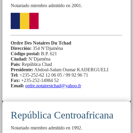
Notariado miembro admitido en 2001.
Ordre Des Notaires Du Tchad
Dirección:
354 N’Djaména
Código postal:
B.P. 621
Ciudad:
N’Djaména
País:
República Chad
Presidente:
Abdoul-Salam Oumar KADERGUELI
Tel:
+235-252-62 12 06 05 / 99 92 96 71
Fax:
+235-252-14984 52
Email:
ordre.notairestchad@yahoo.fr
República Centroafricana
Notariado miembro admitido en 1992.