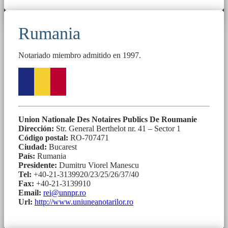
Rumania
Notariado miembro admitido en 1997.
Union Nationale Des Notaires Publics De Roumanie
Dirección:
Str. General Berthelot nr. 41 – Sector 1
Código postal:
RO-707471
Ciudad:
Bucarest
País:
Rumania
Presidente:
Dumitru Viorel Manescu
Tel:
+40-21-3139920/23/25/26/37/40
Fax:
+40-21-3139910
Email:
rei@unnpr.ro
Url:
http://www.uniuneanotarilor.ro