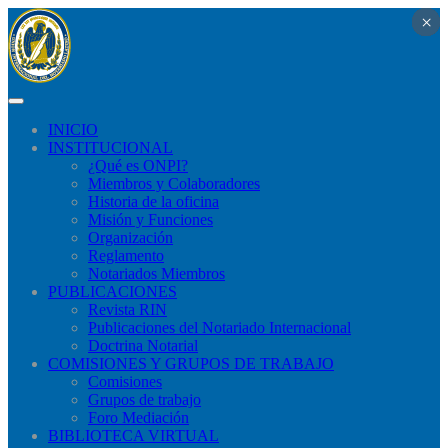
×
×
×
×
×
×
×
×
×
×
×
×
×
×
×
×
×
×
×
×
×
×
×
×
×
×
×
×
×
×
×
×
×
×
×
×
×
×
×
×
×
×
×
×
×
×
×
×
×
×
×
×
×
×
×
×
×
×
×
×
×
×
×
×
×
×
×
×
×
×
×
×
×
×
×
×
×
×
×
×
×
×
×
×
×
×
×
×
×
×
×
×
INICIO
INSTITUCIONAL
¿Qué​ es ONPI?
Miembros y Colaboradores
Historia de la oficina
Misión y Funciones
Organización
Reglamento
Notariados Miembros
PUBLICACIONES
Revista RIN
Publicaciones del Notariado Internacional
Doctrina Notarial
COMISIONES Y GRUPOS DE TRABAJO
Comisiones
Grupos de trabajo
Foro Mediación
BIBLIOTECA VIRTUAL