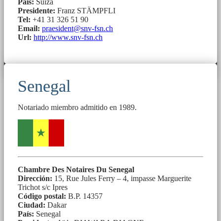
País:
Suiza
Presidente:
Franz STÄMPFLI
Tel:
+41 31 326 51 90
Email:
praesident@snv-fsn.ch
Url:
http://www.snv-fsn.ch
Senegal
Notariado miembro admitido en 1989.
Chambre Des Notaires Du Senegal
Dirección:
15, Rue Jules Ferry – 4, impasse Marguerite
Trichot s/c Ipres
Código postal:
B.P. 14357
Ciudad:
Dakar
País:
Senegal