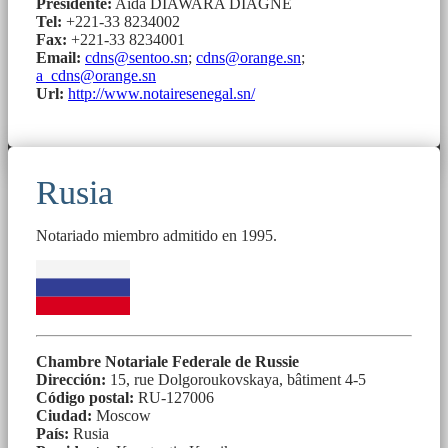
Presidente:
Aïda DIAWARA DIAGNE
Tel:
+221-33 8234002
Fax:
+221-33 8234001
Email:
cdns@sentoo.sn
;
cdns@orange.sn
;
a_cdns@orange.sn
Url:
http://www.notairesenegal.sn/
Rusia
Notariado miembro admitido en 1995.
Chambre Notariale Federale de Russie
Dirección:
15, rue Dolgoroukovskaya, bâtiment 4-5
Código postal:
RU-127006
Ciudad:
Moscow
País:
Rusia