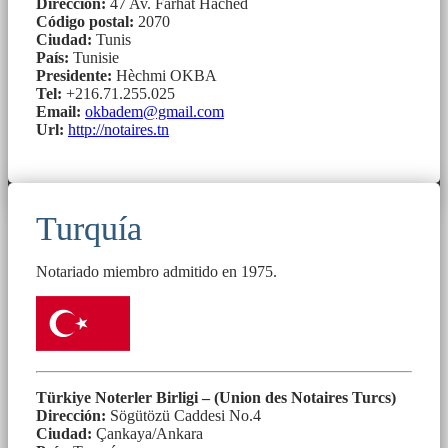
Dirección:
47 Av. Farhat Hached
Código postal:
2070
Ciudad:
Tunis
País:
Tunisie
Presidente:
Hèchmi OKBA
Tel:
+216.71.255.025
Email:
okbadem@gmail.com
Url:
http://notaires.tn
Turquía
Notariado miembro admitido en 1975.
Türkiye Noterler Birligi – (Union des Notaires Turcs)
Dirección:
Sögütözü Caddesi No.4
Ciudad:
Çankaya/Ankara