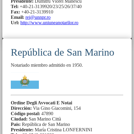
Presidente:
Dumitru Viorel Manescu
Tel:
+40-21-3139920/23/25/26/37/40
Fax:
+40-21-3139910
Email:
rei@unnpr.ro
Url:
http://www.uniuneanotarilor.ro
República de San Marino
Notariado miembro admitido en 1950.
Ordine Degli Avvocati E Notai
Dirección:
Via Gino Giacomini, 154
Código postal:
47890
Ciudad:
San Marino Città
País:
República de San Marino
Presidente:
María Cristina LONFERNINI