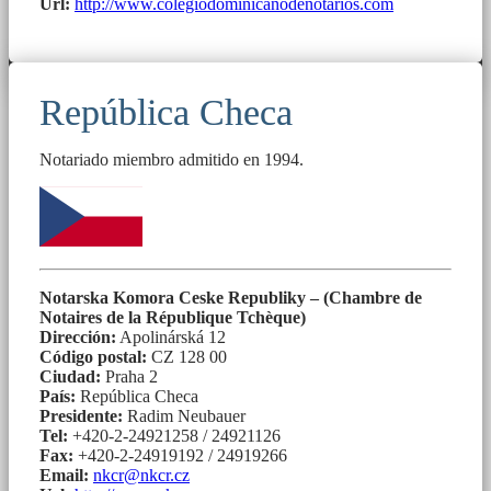
Url:
http://www.colegiodominicanodenotarios.com
República Checa
Notariado miembro admitido en 1994.
Notarska Komora Ceske Republiky – (Chambre de
Notaires de la République Tchèque)
Dirección:
Apolinárská 12
Código postal:
CZ 128 00
Ciudad:
Praha 2
País:
República Checa
Presidente:
Radim Neubauer
Tel:
+420-2-24921258 / 24921126
Fax:
+420-2-24919192 / 24919266
Email:
nkcr@nkcr.cz