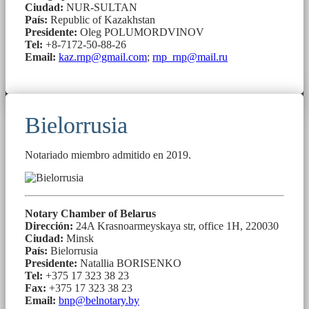
Ciudad:
NUR-SULTAN
País:
Republic of Kazakhstan
Presidente:
Oleg POLUMORDVINOV
Tel:
+8-7172-50-88-26
Email:
kaz.rnp@gmail.com
;
rnp_rnp@mail.ru
Bielorrusia
Notariado miembro admitido en 2019.
Notary Chamber of Belarus
Dirección:
24A Krasnoarmeyskaya str, office 1H, 220030
Ciudad:
Minsk
País:
Bielorrusia
Presidente:
Natallia BORISENKO
Tel:
+375 17 323 38 23
Fax:
+375 17 323 38 23
Email:
bnp@belnotary.by