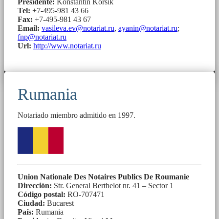
Presidente:
Konstantin Korsik
Tel:
+7-495-981 43 66
Fax:
+7-495-981 43 67
Email:
vasileva.ev@notariat.ru
,
ayanin@notariat.ru
;
fnp@notariat.ru
Url:
http://www.notariat.ru
Rumania
Notariado miembro admitido en 1997.
Union Nationale Des Notaires Publics De Roumanie
Dirección:
Str. General Berthelot nr. 41 – Sector 1
Código postal:
RO-707471
Ciudad:
Bucarest
País:
Rumania