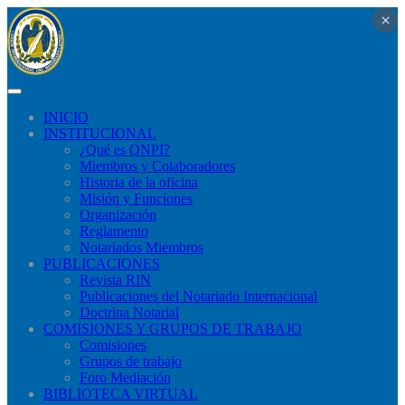
×
×
×
×
×
×
×
×
×
×
×
×
×
×
×
×
×
×
×
×
×
×
×
×
×
×
×
×
×
×
×
×
×
×
×
×
×
×
×
×
×
×
×
×
×
×
×
×
×
×
×
×
×
×
×
×
×
×
×
×
×
×
×
×
×
×
×
×
×
×
×
×
×
×
×
×
×
×
×
×
×
×
×
×
×
×
×
×
×
×
×
×
INICIO
INSTITUCIONAL
¿Qué​ es ONPI?
Miembros y Colaboradores
Historia de la oficina
Misión y Funciones
Organización
Reglamento
Notariados Miembros
PUBLICACIONES
Revista RIN
Publicaciones del Notariado Internacional
Doctrina Notarial
COMISIONES Y GRUPOS DE TRABAJO
Comisiones
Grupos de trabajo
Foro Mediación
BIBLIOTECA VIRTUAL