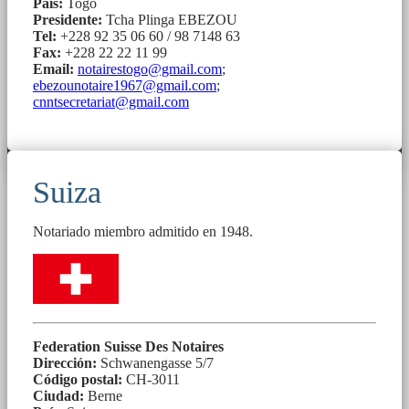
País:
Togo
Presidente:
Tcha Plinga EBEZOU
Tel:
+228 92 35 06 60 / 98 7148 63
Fax:
+228 22 22 11 99
Email:
notairestogo@gmail.com
;
ebezounotaire1967@gmail.com
;
cnntsecretariat@gmail.com
Suiza
Notariado miembro admitido en 1948.
Federation Suisse Des Notaires
Dirección:
Schwanengasse 5/7
Código postal:
CH-3011
Ciudad:
Berne