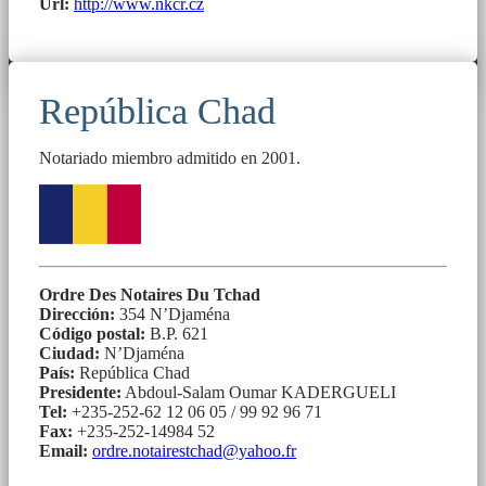
Url:
http://www.nkcr.cz
República Chad
Notariado miembro admitido en 2001.
Ordre Des Notaires Du Tchad
Dirección:
354 N’Djaména
Código postal:
B.P. 621
Ciudad:
N’Djaména
País:
República Chad
Presidente:
Abdoul-Salam Oumar KADERGUELI
Tel:
+235-252-62 12 06 05 / 99 92 96 71
Fax:
+235-252-14984 52
Email:
ordre.notairestchad@yahoo.fr