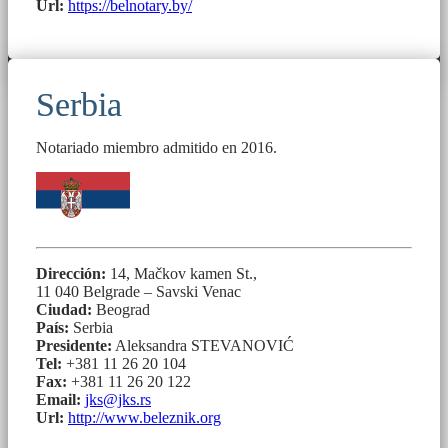
Url:
https://belnotary.by/
Serbia
Notariado miembro admitido en 2016.
Dirección:
14, Mačkov kamen St.,
11 040 Belgrade – Savski Venac
Ciudad:
Beograd
País:
Serbia
Presidente:
Aleksandra STEVANOVIĆ
Tel:
+381 11 26 20 104
Fax:
+381 11 26 20 122
Email:
jks@jks.rs
Url:
http://www.beleznik.org