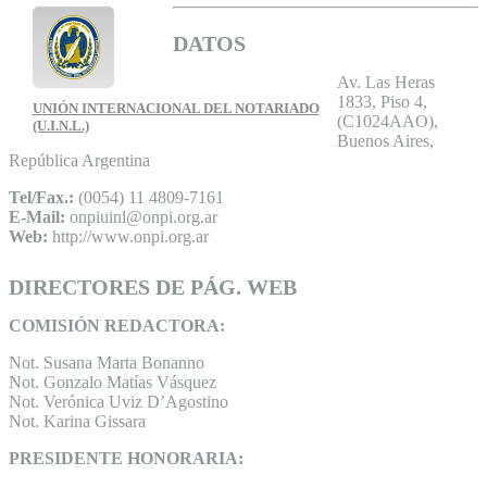
DATOS
Av. Las Heras
1833, Piso 4,
UNIÓN INTERNACIONAL DEL NOTARIADO
(C1024AAO),
(U.I.N.L.)
Buenos Aires,
República Argentina
Tel/Fax.:
(0054) 11 4809-7161
E-Mail:
onpiuinl@onpi.org.ar
Web:
http://www.onpi.org.ar
DIRECTORES DE PÁG. WEB
COMISIÓN REDACTORA:
Not. Susana Marta Bonanno
Not. Gonzalo Matías Vásquez
Not. Verónica Uviz D’Agostino
Not. Karina Gissara
PRESIDENTE HONORARIA: