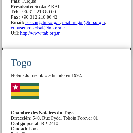
País:
Turquía
Presidente:
Serdar ARAT
Tel:
+90-312 218 80 00
Fax:
+90-312 218 80 42
Email:
baskan@tnb.org.tr
,
ibrahim.gul@tnb.org.tr
,
yunusemre.kolsal@tnb.org.tr
Url:
http://www.tnb.org.tr
Togo
Notariado miembro admitido en 1992.
Chambre des Notaires du Togo
Dirección:
540, Rue Pydal Tokoin Forever 01
Código postal:
BP. 2410
Ciudad:
Lome