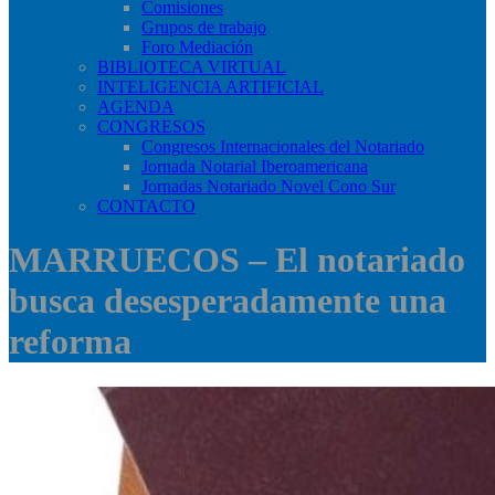
Comisiones
Grupos de trabajo
Foro Mediación
BIBLIOTECA VIRTUAL
INTELIGENCIA ARTIFICIAL
AGENDA
CONGRESOS
Congresos Internacionales del Notariado
Jornada Notarial Iberoamericana
Jornadas Notariado Novel Cono Sur
CONTACTO
MARRUECOS – El notariado
busca desesperadamente una
reforma