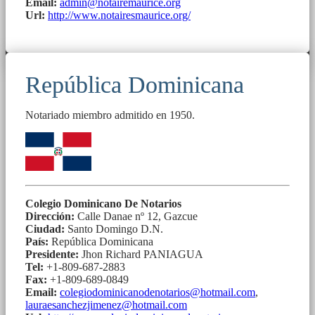
Email:
admin@notairemaurice.org
Url:
http://www.notairesmaurice.org/
República Dominicana
Notariado miembro admitido en 1950.
Colegio Dominicano De Notarios
Dirección:
Calle Danae nº 12, Gazcue
Ciudad:
Santo Domingo D.N.
País:
República Dominicana
Presidente:
Jhon Richard PANIAGUA
Tel:
+1-809-687-2883
Fax:
+1-809-689-0849
Email:
colegiodominicanodenotarios@hotmail.com
,
lauraesanchezjimenez@hotmail.com