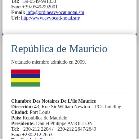
Tel:
+39-0549-991333
Fax:
+39-0549-992001
Email:
info@ordineavvocatinotai.sm
Url:
http://www.avvocati-notai.sm/
República de Mauricio
Notariado miembro admitido en 2009.
Chambre Des Notaires De L’ile Maurice
Dirección:
43, Rue Sir William Newton – PCL building
Ciudad:
Port Louis
País:
República de Mauricio
Presidente:
Daniel Philippe AVRILLON
Tel:
+230-212 2204 / +230-212 2647/2649
Fax:
+230-212 2653