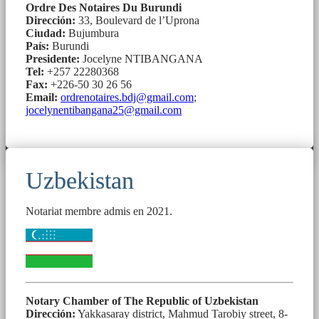
Ordre Des Notaires Du Burundi
Dirección:
33, Boulevard de l’Uprona
Ciudad:
Bujumbura
País:
Burundi
Presidente:
Jocelyne NTIBANGANA
Tel:
+257 22280368
Fax:
+226-50 30 26 56
Email:
ordrenotaires.bdj@gmail.com
;
jocelynentibangana25@gmail.com
Uzbekistan
Notariat membre admis en 2021.
Notary Chamber of The Republic of Uzbekistan
Dirección:
Yakkasaray district, Mahmud Tarobiy street, 8-