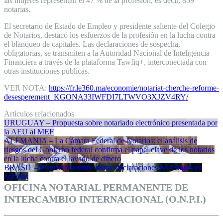
las mujeres representan el 47 % de la profesión, es decir, 859
notarias.
El secretario de Estado de Empleo y presidente saliente del Colegio
de Notarios, destacó los esfuerzos de la profesión en la lucha contra
el blanqueo de capitales. Las declaraciones de sospecha,
obligatorias, se transmiten a la Autoridad Nacional de Inteligencia
Financiera a través de la plataforma Tawfiq+, interconectada con
otras instituciones públicas.
VER NOTA:
https://fr.le360.ma/economie/notariat-cherche-reforme-
desesperement_KGONA33IWFDI7LTWVO3XJZV4RY/
Artículos relacionados
URUGUAY – Propuesta sobre notariado electrónico presentada por
la AEU al MEF
ALEMANIA – La Cámara Federal de Notarios: el análisis de
riesgos del Gobierno federal confirma el papel clave de los notarios
en la lucha contra el lavado de dinero
BRASIL – Proyecto permite tomar declaraciones de testigos en
notarías
OFICINA NOTARIAL PERMANENTE DE
INTERCAMBIO INTERNACIONAL (O.N.P.I.)