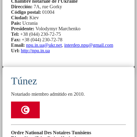
Chambre notariale de l’Ukraine
Dirección:
7А, rue Gorky
Código postal:
01004
Ciudad:
Kiev
País:
Ucrania
Presidente:
Volodymyr Marchenko
Tel:
+38 (044) 230-72-75
Fax:
+38 (044) 230-72-78
Email:
npu.in.ua@ukr.net
,
interdep.npu@gmail.com
Url:
http://npu.in.ua
Túnez
Notariado miembro admitido en 2010.
Ordre National Des Notaires Tunisiens