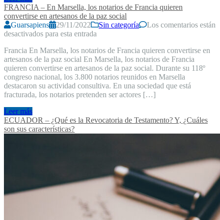
FRANCIA – En Marsella, los notarios de Francia quieren
convertirse en artesanos de la paz social
Guarsapiens
29/11/2022
Sin categoría
Los comentarios están
desactivados para esta entrada
Francia En Marsella, los notarios de Francia quieren convertirse en
artesanos de la paz social En Marsella, los notarios de Francia
quieren convertirse en artesanos de la paz social. Durante su 118º
congreso nacional, los 3.800 notarios reunidos en Marsella
destacaron su actividad consultiva. En una sociedad que está
fracturada, los notarios pretenden ser actores […]
Leer más
ECUADOR – ¿Qué es la Revocatoria de Testamento? Y, ¿Cuáles
son sus características?