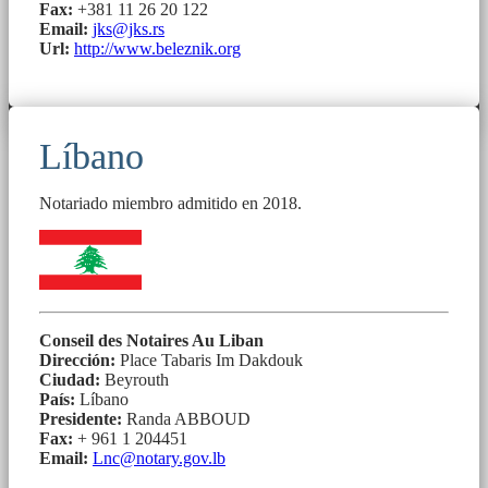
Fax:
+381 11 26 20 122
Email:
jks@jks.rs
Url:
http://www.beleznik.org
Líbano
Notariado miembro admitido en 2018.
Conseil des Notaires Au Liban
Dirección:
Place Tabaris Im Dakdouk
Ciudad:
Beyrouth
País:
Líbano
Presidente:
Randa ABBOUD
Fax:
+ 961 1 204451
Email:
Lnc@notary.gov.lb