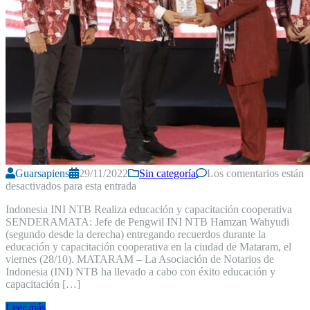
Guarsapiens
29/11/2022
Sin categoría
Los comentarios están
desactivados para esta entrada
Indonesia INI NTB Realiza educación y capacitación cooperativa
SENDERAMATA: Jefe de Pengwil INI NTB Hamzan Wahyudi
(segundo desde la derecha) entregando recuerdos durante la
educación y capacitación cooperativa en la ciudad de Mataram, el
viernes (28/10). MATARAM – La Asociación de Notarios de
Indonesia (INI) NTB ha llevado a cabo con éxito educación y
capacitación […]
Leer más