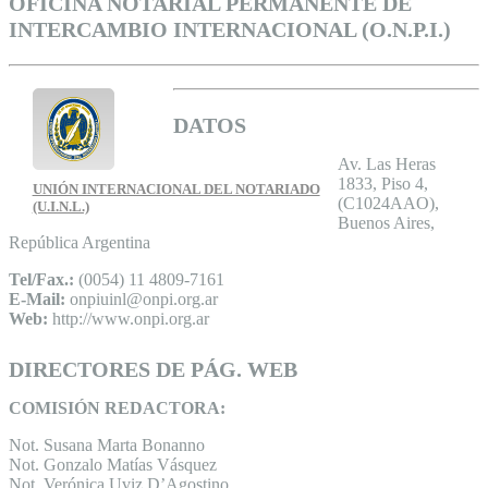
OFICINA NOTARIAL PERMANENTE DE
INTERCAMBIO INTERNACIONAL (O.N.P.I.)
DATOS
Av. Las Heras
1833, Piso 4,
UNIÓN INTERNACIONAL DEL NOTARIADO
(C1024AAO),
(U.I.N.L.)
Buenos Aires,
República Argentina
Tel/Fax.:
(0054) 11 4809-7161
E-Mail:
onpiuinl@onpi.org.ar
Web:
http://www.onpi.org.ar
DIRECTORES DE PÁG. WEB
COMISIÓN REDACTORA:
Not. Susana Marta Bonanno
Not. Gonzalo Matías Vásquez
Not. Verónica Uviz D’Agostino