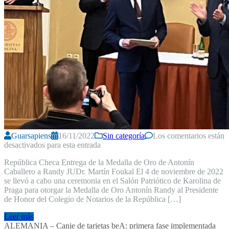
Guarsapiens
16/11/2022
Sin categoría
Los comentarios están
desactivados para esta entrada
República Checa Entrega de la Medalla de Oro de Antonín
Caballero a Randy JUDr. Martín Foukal El 4 de noviembre de 2022
se llevó a cabo una ceremonia en el Salón Patriótico de Karolina de
Praga para otorgar la Medalla de Oro Antonín Randy al Presidente
de Honor del Colegio de Notarios de la República […]
Leer más
ALEMANIA – Canje de tarjetas beA: primera fase implementada