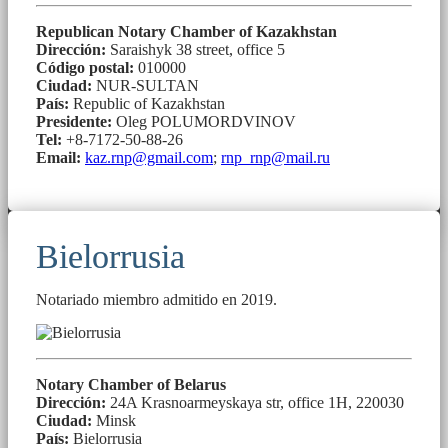
Republican Notary Chamber of Kazakhstan
Dirección:
Saraishyk 38 street, office 5
Código postal:
010000
Ciudad:
NUR-SULTAN
País:
Republic of Kazakhstan
Presidente:
Oleg POLUMORDVINOV
Tel:
+8-7172-50-88-26
Email:
kaz.rnp@gmail.com
;
rnp_rnp@mail.ru
Bielorrusia
Notariado miembro admitido en 2019.
Notary Chamber of Belarus
Dirección:
24A Krasnoarmeyskaya str, office 1H, 220030
Ciudad:
Minsk
País:
Bielorrusia