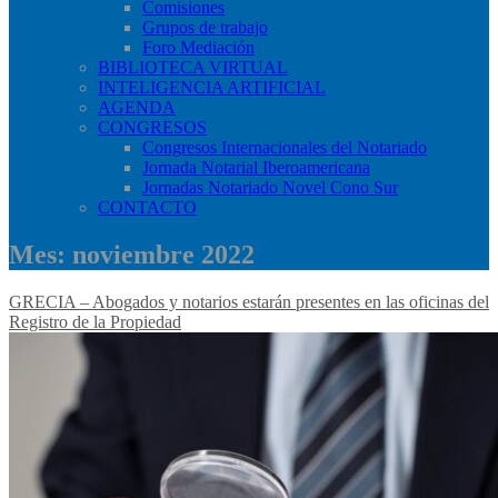
Comisiones
Grupos de trabajo
Foro Mediación
BIBLIOTECA VIRTUAL
INTELIGENCIA ARTIFICIAL
AGENDA
CONGRESOS
Congresos Internacionales del Notariado
Jornada Notarial Iberoamericana
Jornadas Notariado Novel Cono Sur
CONTACTO
Mes:
noviembre 2022
GRECIA – Abogados y notarios estarán presentes en las oficinas del
Registro de la Propiedad