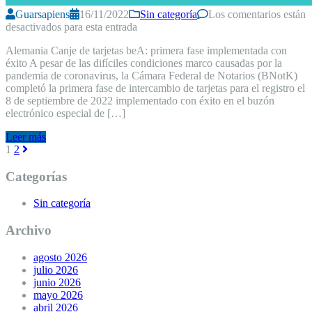
Guarsapiens
16/11/2022
Sin categoría
Los comentarios están
desactivados para esta entrada
Alemania Canje de tarjetas beA: primera fase implementada con
éxito A pesar de las difíciles condiciones marco causadas por la
pandemia de coronavirus, la Cámara Federal de Notarios (BNotK)
completó la primera fase de intercambio de tarjetas para el registro el
8 de septiembre de 2022 implementado con éxito en el buzón
electrónico especial de […]
Leer más
Navegación
1
2
de
Categorías
entradas
Sin categoría
Archivo
agosto 2026
julio 2026
junio 2026
mayo 2026
abril 2026