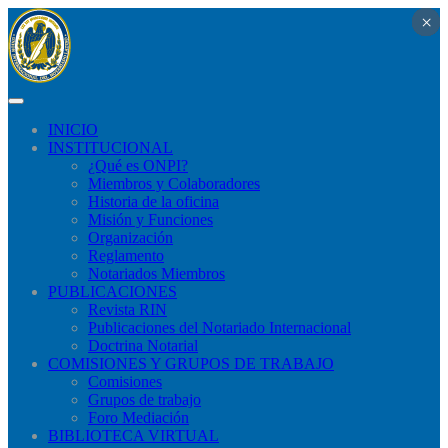
×
×
×
×
×
×
×
×
×
×
×
×
×
×
×
×
×
×
×
×
×
×
×
×
×
×
×
×
×
×
×
×
×
×
×
×
×
×
×
×
×
×
×
×
×
×
×
×
×
×
×
×
×
×
×
×
×
×
×
×
×
×
×
×
×
×
×
×
×
×
×
×
×
×
×
×
×
×
×
×
×
×
×
×
×
×
×
×
×
×
×
×
INICIO
INSTITUCIONAL
¿Qué​ es ONPI?
Miembros y Colaboradores
Historia de la oficina
Misión y Funciones
Organización
Reglamento
Notariados Miembros
PUBLICACIONES
Revista RIN
Publicaciones del Notariado Internacional
Doctrina Notarial
COMISIONES Y GRUPOS DE TRABAJO
Comisiones
Grupos de trabajo
Foro Mediación
BIBLIOTECA VIRTUAL