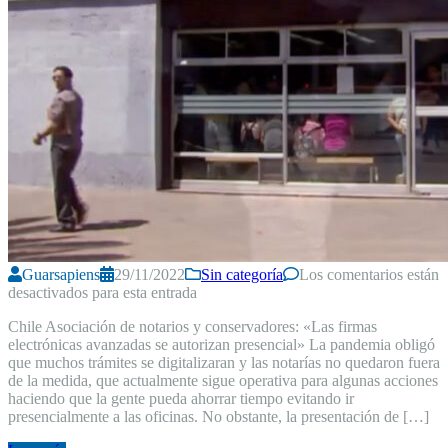
Guarsapiens
29/11/2022
Sin categoría
Los comentarios están
desactivados para esta entrada
Chile Asociación de notarios y conservadores: «Las firmas
electrónicas avanzadas se autorizan presencial» La pandemia obligó
que muchos trámites se digitalizaran y las notarías no quedaron fuera
de la medida, que actualmente sigue operativa para algunas acciones
haciendo que la gente pueda ahorrar tiempo evitando ir
presencialmente a las oficinas. No obstante, la presentación de […]