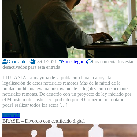
Guarsapiens
18/01/2021
Sin categoría
Los comentarios están
desactivados para esta entrada
LITUANIA La mayoría de la población lituana apoya la
legalización de actos notariales remotos Más de la mitad de la
población lituana evalúa positivamente la legalización de acciones
notariales remotas. De acuerdo con un proyecto de ley iniciado por
el Ministerio de Justicia y aprobado por el Gobierno, un notario
podrá realizar todos los actos […]
Leer más
BRASIL – Divorcio con certificado digital