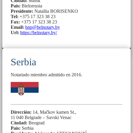
Ciudad:
Minsk
País:
Bielorrusia
Presidente:
Natallia BORISENKO
Tel:
+375 17 323 38 23
Fax:
+375 17 323 38 23
Email:
bnp@belnotary.by
Url:
https://belnotary.by/
Serbia
Notariado miembro admitido en 2016.
Dirección:
14, Mačkov kamen St.,
11 040 Belgrade – Savski Venac
Ciudad:
Beograd
País:
Serbia