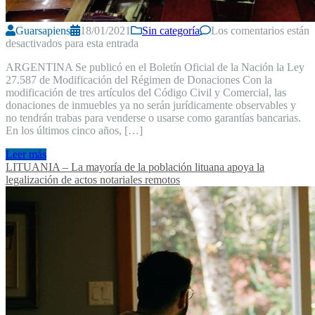
Guarsapiens
18/01/2021
Sin categoría
Los comentarios están
desactivados para esta entrada
ARGENTINA Se publicó en el Boletín Oficial de la Nación la Ley
27.587 de Modificación del Régimen de Donaciones Con la
modificación de tres artículos del Código Civil y Comercial, las
donaciones de inmuebles ya no serán jurídicamente observables y
no tendrán trabas para venderse o usarse como garantías bancarias.
En los últimos cinco años, […]
Leer más
LITUANIA – La mayoría de la población lituana apoya la
legalización de actos notariales remotos