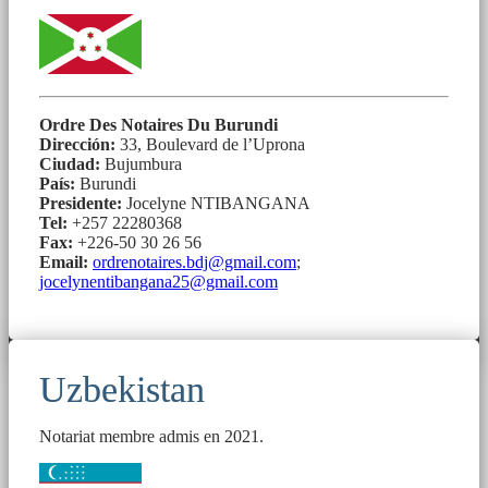
Ordre Des Notaires Du Burundi
Dirección:
33, Boulevard de l’Uprona
Ciudad:
Bujumbura
País:
Burundi
Presidente:
Jocelyne NTIBANGANA
Tel:
+257 22280368
Fax:
+226-50 30 26 56
Email:
ordrenotaires.bdj@gmail.com
;
jocelynentibangana25@gmail.com
Uzbekistan
Notariat membre admis en 2021.