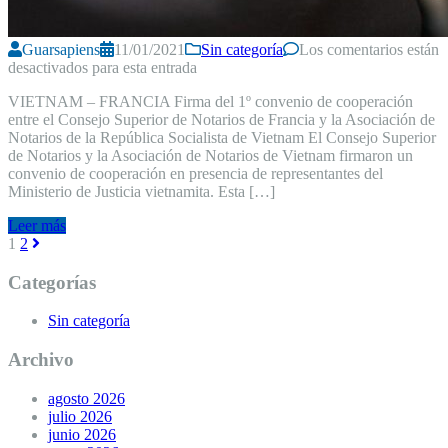
Guarsapiens
11/01/2021
Sin categoría
Los comentarios están
desactivados para esta entrada
VIETNAM – FRANCIA Firma del 1º convenio de cooperación
entre el Consejo Superior de Notarios de Francia y la Asociación de
Notarios de la República Socialista de Vietnam El Consejo Superior
de Notarios y la Asociación de Notarios de Vietnam firmaron un
convenio de cooperación en presencia de representantes del
Ministerio de Justicia vietnamita. Esta […]
Leer más
Navegación
1
2
de
Categorías
entradas
Sin categoría
Archivo
agosto 2026
julio 2026
junio 2026