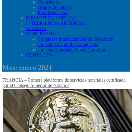
Comisiones
Grupos de trabajo
Foro Mediación
BIBLIOTECA VIRTUAL
INTELIGENCIA ARTIFICIAL
AGENDA
CONGRESOS
Congresos Internacionales del Notariado
Jornada Notarial Iberoamericana
Jornadas Notariado Novel Cono Sur
CONTACTO
Mes:
enero 2021
FRANCIA – Primera plataforma de servicios notariales certificada
por el Consejo Superior de Notarios