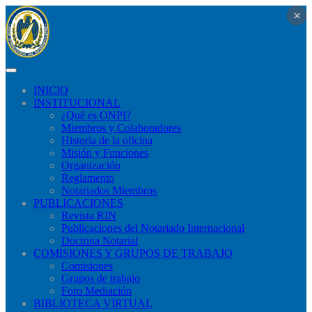
×
×
×
×
×
×
×
×
×
×
×
×
×
×
×
×
×
×
×
×
×
×
×
×
×
×
×
×
×
×
×
×
×
×
×
×
×
×
×
×
×
×
×
×
×
×
×
×
×
×
×
×
×
×
×
×
×
×
×
×
×
×
×
×
×
×
×
×
×
×
×
×
×
×
×
×
×
×
×
×
×
×
×
×
×
×
×
×
×
×
×
×
INICIO
INSTITUCIONAL
¿Qué​ es ONPI?
Miembros y Colaboradores
Historia de la oficina
Misión y Funciones
Organización
Reglamento
Notariados Miembros
PUBLICACIONES
Revista RIN
Publicaciones del Notariado Internacional
Doctrina Notarial
COMISIONES Y GRUPOS DE TRABAJO
Comisiones
Grupos de trabajo
Foro Mediación
BIBLIOTECA VIRTUAL