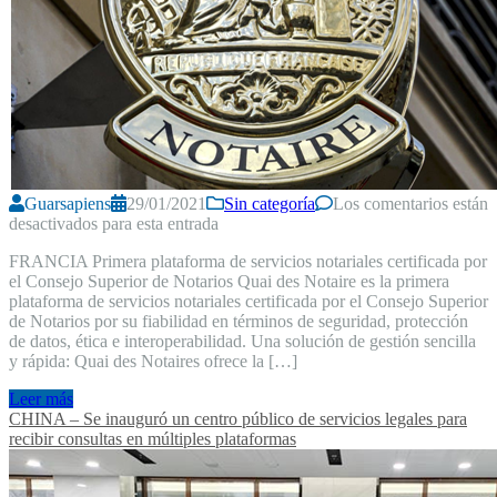
Guarsapiens
29/01/2021
Sin categoría
Los comentarios están
desactivados para esta entrada
FRANCIA Primera plataforma de servicios notariales certificada por
el Consejo Superior de Notarios Quai des Notaire es la primera
plataforma de servicios notariales certificada por el Consejo Superior
de Notarios por su fiabilidad en términos de seguridad, protección
de datos, ética e interoperabilidad. Una solución de gestión sencilla
y rápida: Quai des Notaires ofrece la […]
Leer más
CHINA – Se inauguró un centro público de servicios legales para
recibir consultas en múltiples plataformas