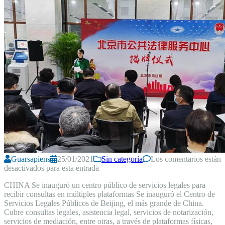
Guarsapiens
25/01/2021
Sin categoría
Los comentarios están
desactivados para esta entrada
CHINA Se inauguró un centro público de servicios legales para
recibir consultas en múltiples plataformas Se inauguró el Centro de
Servicios Legales Públicos de Beijing, el más grande de China.
Cubre consultas legales, asistencia legal, servicios de notarización,
servicios de mediación, entre otras, a través de plataformas físicas,