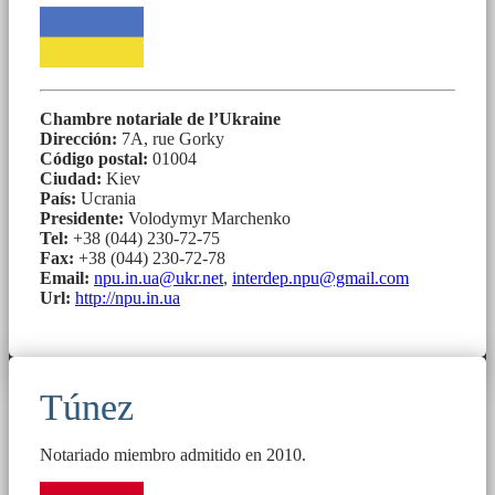
Chambre notariale de l’Ukraine
Dirección:
7А, rue Gorky
Código postal:
01004
Ciudad:
Kiev
País:
Ucrania
Presidente:
Volodymyr Marchenko
Tel:
+38 (044) 230-72-75
Fax:
+38 (044) 230-72-78
Email:
npu.in.ua@ukr.net
,
interdep.npu@gmail.com
Url:
http://npu.in.ua
Túnez
Notariado miembro admitido en 2010.