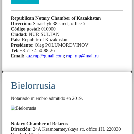
Republican Notary Chamber of Kazakhstan
Dirección:
Saraishyk 38 street, office 5
Código postal:
010000
Ciudad:
NUR-SULTAN
País:
Republic of Kazakhstan
Presidente:
Oleg POLUMORDVINOV
Tel:
+8-7172-50-88-26
Email:
kaz.rnp@gmail.com
;
rnp_rnp@mail.ru
Bielorrusia
Notariado miembro admitido en 2019.
Notary Chamber of Belarus
Dirección:
24A Krasnoarmeyskaya str, office 1H, 220030