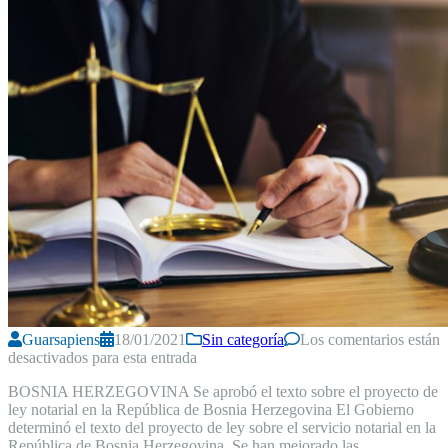
Guarsapiens
18/01/2021
Sin categoría
Los comentarios están
desactivados para esta entrada
BOSNIA HERZEGOVINA Se aprobó el texto sobre el proyecto de
ley notarial en la República de Bosnia Herzegovina El Gobierno
determinó el texto del proyecto de ley sobre el servicio notarial en la
República de Bosnia Herzegovina. Se han mejorado las